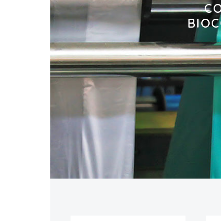
CO
BIOC