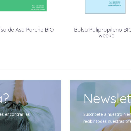
lsa de Asa Parche BIO
Bolsa Polipropileno B
weeke
a?
Newslet
es encontrar las
Suscríbete a nuestro New
recibir todas nuestras of