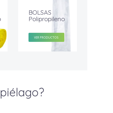
BOLSAS
o
Polipropileno
VER PRODUCTOS
ipiélago?