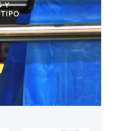
S Y
 TIPO