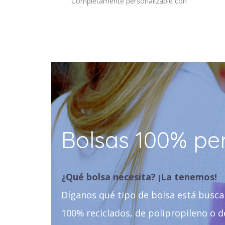
Completamente personalizable con
múltiples opciones de colores,
formatos y acabados, pensando en
todos los sectores.
Bolsas 100% pe
¿Qué bolsa necesita? ¡La tenemos!
Díganos qué tipo de bolsa está busca
100% reciclados, de polipropileno o 